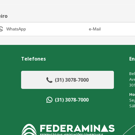
eiro
Telefones
En
Bel
(31) 3078-7000
Ave
30
Ho
(31) 3078-7000
Seg
Sá