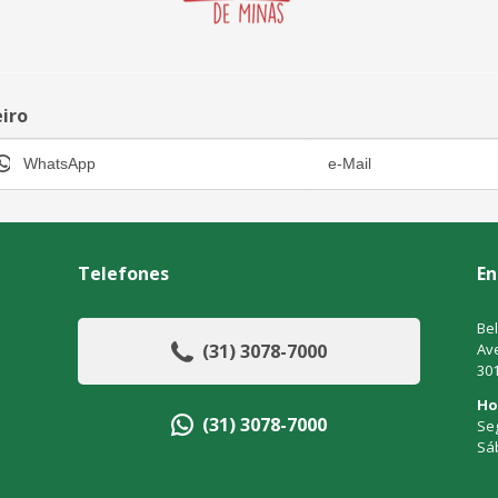
eiro
Telefones
En
Bel
(31) 3078-7000
Ave
30
Ho
(31) 3078-7000
Seg
Sá