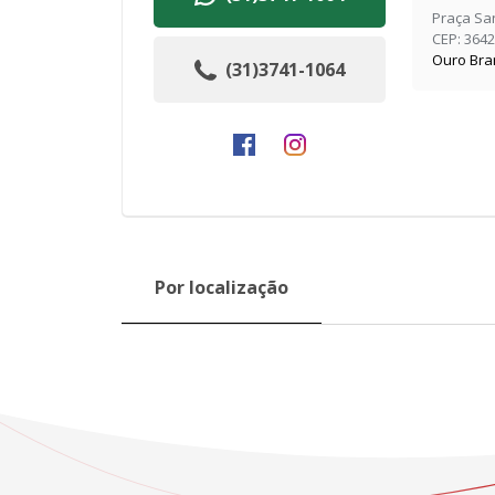
Praça San
CEP: 364
Ouro Bra
(31)3741-1064
Por localização