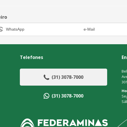
eiro
Telefones
En
Bel
(31) 3078-7000
Ave
30
Ho
(31) 3078-7000
Seg
Sá