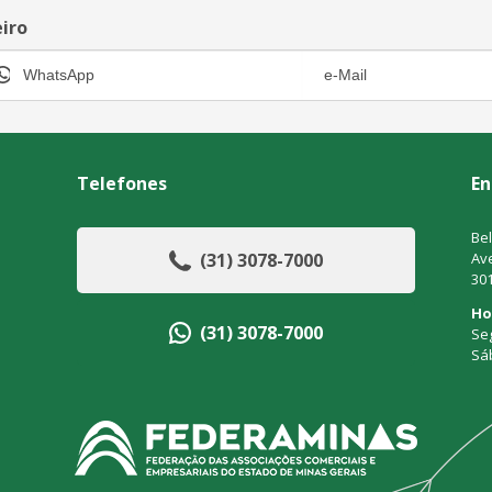
eiro
Telefones
En
Bel
(31) 3078-7000
Ave
30
Ho
(31) 3078-7000
Seg
Sá