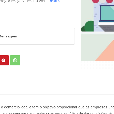
 negócios gerados na web.
mais
 Mensagem
r o comércio local e tem o objetivo proporcionar que as empresas una
m autonomia para aumentar suas vendas. Além de dar condições técni