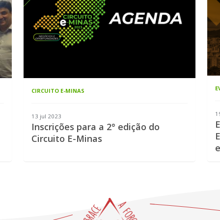
E
CIRCUITO E-MINAS
1
13 jul 2023
E
Inscrições para a 2° edição do
E
Circuito E-Minas
e