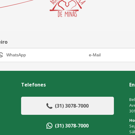
eiro
Telefones
En
Bel
(31) 3078-7000
Ave
30
Ho
(31) 3078-7000
Seg
Sá