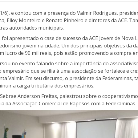
1/6), e contou com a presença do Valmir Rodrigues, preside
ma, Elloy Monteiro e Renato Pinheiro e diretores da ACE. T
tras autoridades municipais.
, foi apresentado o case de sucesso da ACE Jovem de Nova 
dorismo jovem na cidade. Um dos principais objetivos da da
um lucro de 90 mil reais, pois estão promovendo a compra en
ursou no evento falando sobre a importância do associativi
o empresário que se filia à uma associação se fortalece e cr
nta Valmir. Em seu discurso, o presidente da Federaminas,
nuir a carga tributária dos empresários.
o Sebrae Anderson Freitas, palestrou sobre o cooperativismo.
ria da Associação Comercial de Raposos com a Federaminas.