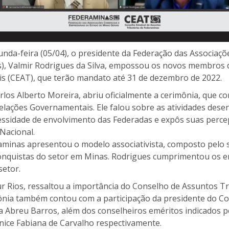
unda-feira (05/04), o presidente da Federação das Associaç
s), Valmir Rodrigues da Silva, empossou os novos membros 
is (CEAT), que terão mandato até 31 de dezembro de 2022.
arlos Alberto Moreira, abriu oficialmente a cerimônia, que c
elações Governamentais. Ele falou sobre as atividades dese
essidade de envolvimento das Federadas e expôs suas perce
Nacional.
aminas apresentou o modelo associativista, composto pelo
conquistas do setor em Minas. Rodrigues cumprimentou os
setor.
r Rios, ressaltou a importância do Conselho de Assuntos Tr
mônia também contou com a participação da presidente do C
 Abreu Barros, além dos conselheiros eméritos indicados 
nice Fabiana de Carvalho respectivamente.