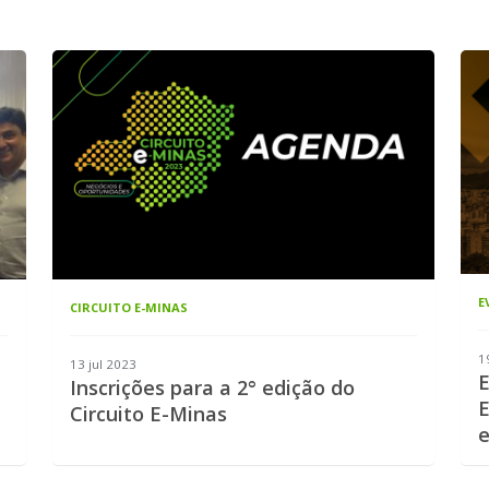
E
CIRCUITO E-MINAS
1
13 jul 2023
E
Inscrições para a 2° edição do
E
Circuito E-Minas
e