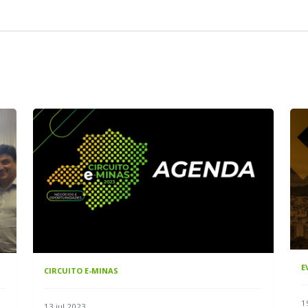
E
CIRCUITO E-MINAS
1
13 jul 2023