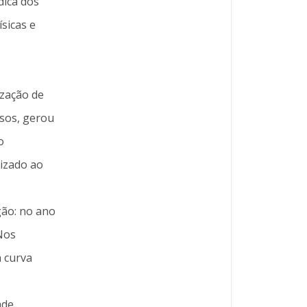
dica dos
sicas e
ização de
ssos, gerou
o
lizado ao
gão: no ano
Nos
a curva
ade