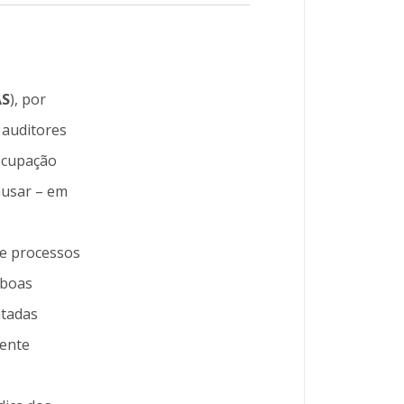
AS
), por
 auditores
eocupação
ausar – em
de processos
 boas
ntadas
mente