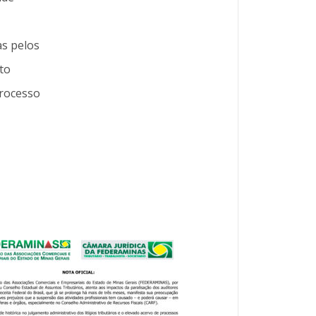
as pelos
to
processo