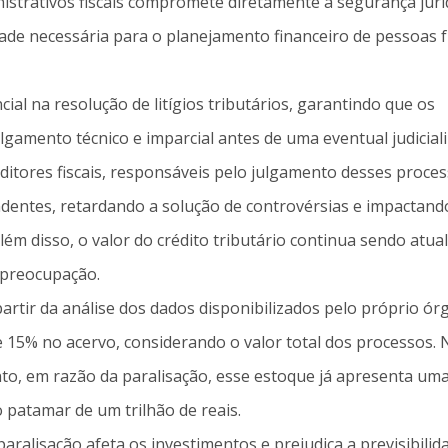
istrativos fiscais compromete diretamente a segurança jurí
dade necessária para o planejamento financeiro de pessoas fí
l na resolução de litígios tributários, garantindo que os
gamento técnico e imparcial antes de uma eventual judicial
ditores fiscais, responsáveis pelo julgamento desses proce
dentes, retardando a solução de controvérsias e impactand
lém disso, o valor do crédito tributário continua sendo atua
 preocupação.
rtir da análise dos dados disponibilizados pelo próprio ór
 15% no acervo, considerando o valor total dos processos. 
to, em razão da paralisação, esse estoque já apresenta um
 patamar de um trilhão de reais.
aralisação afeta os investimentos e prejudica a previsibilid