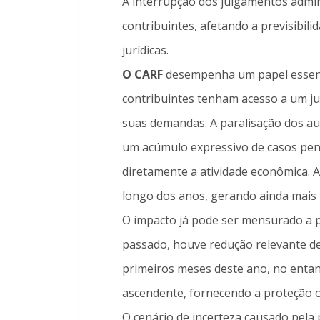
A interrupção dos julgamentos admin
contribuintes, afetando a previsibili
jurídicas.
O CARF
desempenha um papel essencia
contribuintes tenham acesso a um jul
suas demandas. A paralisação dos au
um acúmulo expressivo de casos pen
diretamente a atividade econômica. A
longo dos anos, gerando ainda mais
O impacto já pode ser mensurado a pa
passado, houve redução relevante de
primeiros meses deste ano, no entan
ascendente, fornecendo a proteção o
O cenário de incerteza causado pela p