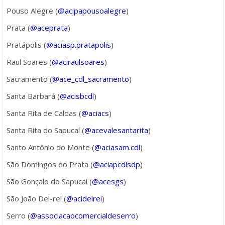
Pouso Alegre (
@acipapousoalegre
)
Prata (
@aceprata
)
Pratápolis (
@aciasp.pratapolis
)
Raul Soares (
@aciraulsoares
)
Sacramento (
@ace_cdl_sacramento
)
Santa Barbará (
@acisbcdl
)
Santa Rita de Caldas (
@aciacs
)
Santa Rita do Sapucaí (
@acevalesantarita
)
Santo Antônio do Monte (
@aciasam.cdl
)
São Domingos do Prata (
@aciapcdlsdp
)
São Gonçalo do Sapucaí (
@acesgs
)
São João Del-rei (
@acidelrei
)
Serro (
@associacaocomercialdeserro
)