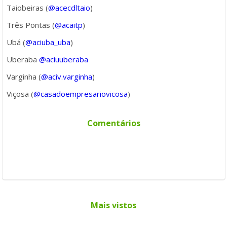
Taiobeiras (
@acecdltaio
)
Três Pontas (
@acaitp
)
Ubá (
@aciuba_uba
)
Uberaba
@aciuuberaba
Varginha (
@aciv.varginha
)
Viçosa (
@casadoempresariovicosa
)
Comentários
Mais vistos