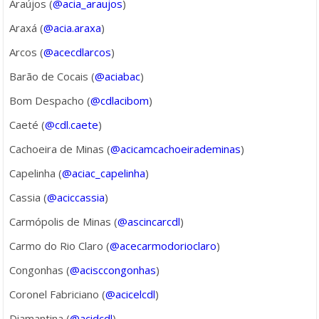
Araújos (
@acia_araujos
)
Araxá (
@acia.araxa
)
Arcos (
@acecdlarcos
)
Barão de Cocais (
@aciabac
)
Bom Despacho (
@cdlacibom
)
Caeté (
@cdl.caete
)
Cachoeira de Minas (
@acicamcachoeirademinas
)
Capelinha (
@aciac_capelinha
)
Cassia (
@aciccassia
)
Carmópolis de Minas (
@ascincarcdl
)
Carmo do Rio Claro (
@acecarmodorioclaro
)
Congonhas (
@acisccongonhas
)
Coronel Fabriciano (
@acicelcdl
)
Diamantina (
@acidcdl
)