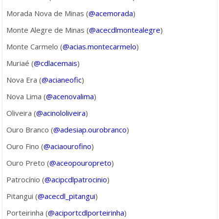
Morada Nova de Minas (
@acemorada
)
Monte Alegre de Minas (
@acecdlmontealegre
)
Monte Carmelo (
@acias.montecarmelo
)
Muriaé (
@cdlacemais
)
Nova Era (
@acianeofic
)
Nova Lima (
@acenovalima
)
Oliveira (
@acinololiveira
)
Ouro Branco (
@adesiap.ourobranco
)
Ouro Fino (
@aciaourofino
)
Ouro Preto (
@aceopouropreto
)
Patrocínio (
@acipcdlpatrocinio
)
Pitangui (
@acecdl_pitangui
)
Porteirinha (
@aciportcdlporteirinha
)