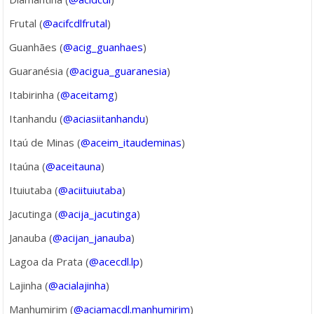
Frutal (
@acifcdlfrutal
)
Guanhães (
@acig_guanhaes
)
Guaranésia (
@acigua_guaranesia
)
Itabirinha (
@aceitamg
)
Itanhandu (
@aciasiitanhandu
)
Itaú de Minas (
@aceim_itaudeminas
)
Itaúna (
@aceitauna
)
Ituiutaba (
@aciituiutaba
)
Jacutinga (
@acija_jacutinga
)
Janauba (
@acijan_janauba
)
Lagoa da Prata (
@acecdl.lp
)
Lajinha (
@acialajinha
)
Manhumirim (
@aciamacdl.manhumirim
)