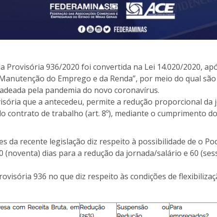
a Provisória 936/2020 foi convertida na Lei 14.020/2020, apó
 Manutenção do Emprego e da Renda”, por meio do qual são f
cadeada pela pandemia do novo coronavírus.
sória que a antecedeu, permite a redução proporcional da jor
contrato de trabalho (art. 8º), mediante o cumprimento dos
 da recente legislação diz respeito à possibilidade de o P
 (noventa) dias para a redução da jornada/salário e 60 (se
ovisória 936 no que diz respeito às condições de flexibiliza