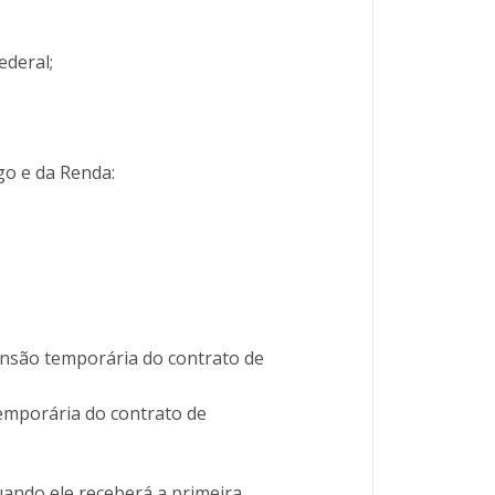
deral;
go e da Renda:
ensão temporária do contrato de
temporária do contrato de
uando ele receberá a primeira