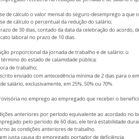
ase de cálculo o valor mensal do seguro-desemprego a que o
se de cálculo o percentual da redução do salário;
prazo de 30 dias, contado da data da celebração do acordo,
cato laboral no prazo de 10 dias.
ção proporcional da jornada de trabalho e de salário:
ü
 término do estado de calamidade pública;
ora de trabalho;
 escrito enviado com antecedência mínima de 2 dias para o e
 de salário, exclusivamente, em 25%, 50% ou 70%.
 provisória no emprego ao empregado que receber o benefíci
ições anteriores por período equivalente ao acordado no b
pregado pelo período de 60 dias, ele terá estabilidade dur
orno às condições anteriores de trabalho.
em justa causa do empregado portador de deficiência.