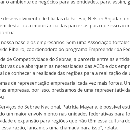
ar o ambiente de negócios para as entidades, para, assim,
 desenvolvimento de filiadas da Facesp, Nelson Anjudar, en
m destacou a importância das parcerias para que isso acon
pontua.
a nossa base e os empresários. Sem uma Associação fortale
leide Ribeiro, coordenadora do programa Empreender da Fe
de de Competitividade do Sebrae, a parceria entre as entid
iciativas que abarquem as necessidades das ACEs e dos empr
l de conhecer a realidade das regiões para a realização de
temas de representação empresarial cada vez mais fortes. U
as empresas, por isso, precisamos de uma representativid
ou.
rviços do Sebrae Nacional, Patrícia Mayana, é possível est
ndo um maior envolvimento nas unidades federativas para
vidade e expansão para regiões que não têm essa cultura do
 essa razão, lançamos uma chamada para isso”, relata.