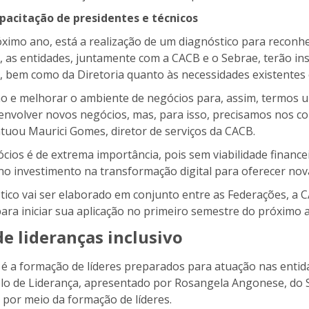
pacitação de presidentes e técnicos
óximo ano, está a realização de um diagnóstico para reconhe
s, as entidades, juntamente com a CACB e o Sebrae, terão i
s, bem como da Diretoria quanto às necessidades existentes 
mo e melhorar o ambiente de negócios para, assim, termos 
envolver novos negócios, mas, para isso, precisamos nos co
ntuou Maurici Gomes, diretor de serviços da CACB.
ócios é de extrema importância, pois sem viabilidade finance
a no investimento na transformação digital para oferecer no
tico vai ser elaborado em conjunto entre as Federações, a C
ara iniciar sua aplicação no primeiro semestre do próximo 
e lideranças inclusivo
 é a formação de líderes preparados para atuação nas enti
lo de Liderança, apresentado por Rosangela Angonese, do 
por meio da formação de líderes.