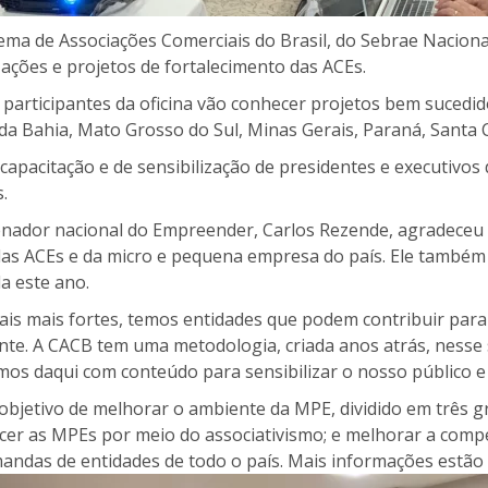
ema de Associações Comerciais do Brasil, do Sebrae Naciona
ações e projetos de fortalecimento das ACEs.
s participantes da oficina vão conhecer projetos bem sucedi
da Bahia, Mato Grosso do Sul, Minas Gerais, Paraná, Santa C
pacitação e de sensibilização de presidentes e executivos d
.
nador nacional do Empreender, Carlos Rezende, agradeceu a
das ACEs e da micro e pequena empresa do país. Ele também
a este ano.
is mais fortes, temos entidades que podem contribuir par
nte. A CACB tem uma metodologia, criada anos atrás, nesse
mos daqui com conteúdo para sensibilizar o nosso público e 
objetivo de melhorar o ambiente da MPE, dividido em três g
cer as MPEs por meio do associativismo; e melhorar a compe
andas de entidades de todo o país. Mais informações estão