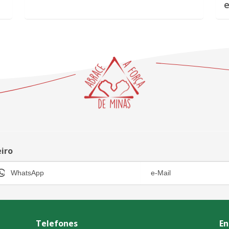
e
eiro
Telefones
En