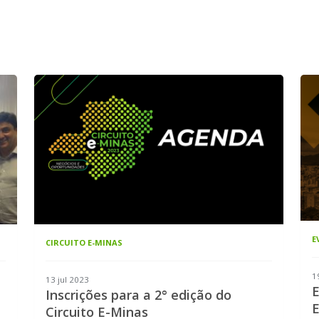
E
CIRCUITO E-MINAS
1
13 jul 2023
E
Inscrições para a 2° edição do
E
Circuito E-Minas