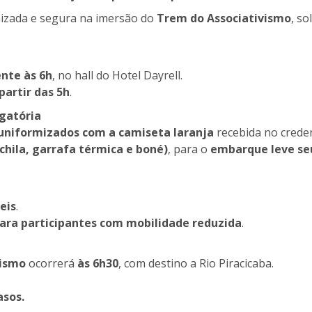
nizada e segura na imersão do
Trem do Associativismo
, so
nte às 6h
, no hall do Hotel Dayrell.
partir das 5h
.
igatória
uniformizados com a camiseta laranja
recebida no crede
chila, garrafa térmica e boné)
, para o
embarque leve seu
eis
.
para participantes com mobilidade reduzida
.
vismo
ocorrerá
às 6h30
, com destino a Rio Piracicaba.
asos.