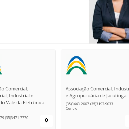
ão Comercial,
Associação Comercial, Industr
al, Industrial e
e Agropecuária de Jacutinga
do Vale da Eletrônica
(35)3443-2007-(35)3197.9033
Centro
879 (35)3471-7770