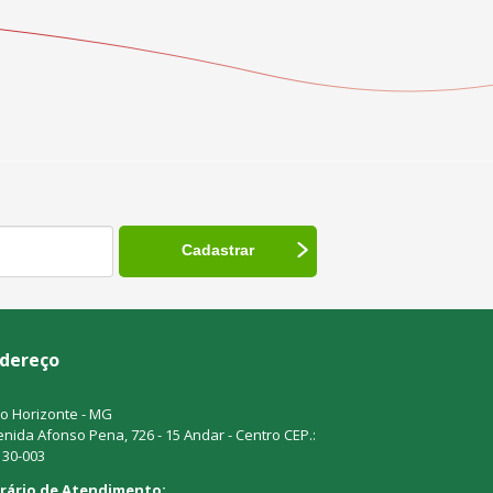
dereço
o Horizonte - MG
nida Afonso Pena, 726 - 15 Andar - Centro CEP.:
130-003
rário de Atendimento: