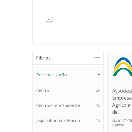
Filtros
Por Localização
Centro
Associaç
29
Empresari
Agrícola 
Centroeste e Sudoeste
45
de...
Jequitinhonha e Mucuri
(35)3471-1
13
Centro