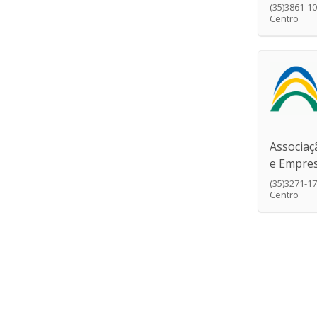
(35)3861-1
Centro
Associaç
e Empres
(35)3271-1
Centro