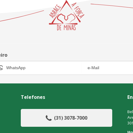
eiro
Telefones
En
Bel
(31) 3078-7000
Ave
30
Ho