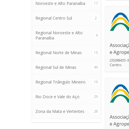
Noroeste e Alto Paranaíba
17
Regional Centro Sul
2
Regional Noroeste e Alto
4
Paranaíba
Associaç
e Agrope
Regional Norte de Minas
15
(35)98435-
Centro
Regional Sul de Minas
49
Regional Triângulo Mineiro
19
Rio Doce e Vale do Aço
29
Zona da Mata e Vertentes
28
Associaç
e Agrop