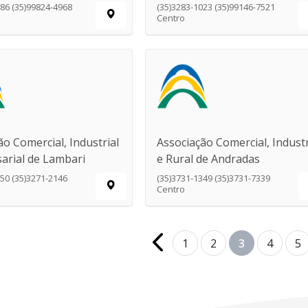
086 (35)99824-4968
(35)3283-1023 (35)99146-7521
Centro
ão Comercial, Industrial
Associação Comercial, Industr
arial de Lambari
e Rural de Andradas
750 (35)3271-2146
(35)3731-1349 (35)3731-7339
Centro
1
2
3
4
5