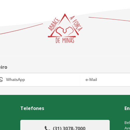
eiro
Telefones
En
Bel
(31) 3078-7000
Ave