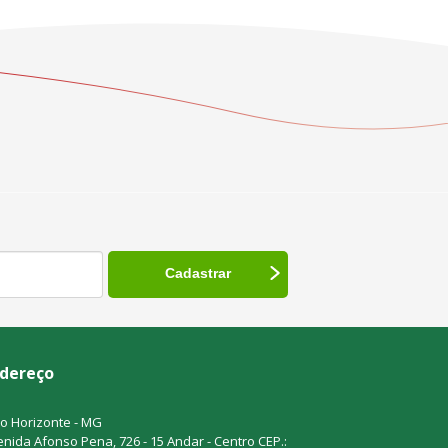
dereço
o Horizonte - MG
nida Afonso Pena, 726 - 15 Andar - Centro CEP.: