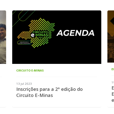
E
CIRCUITO E-MINAS
1
13 jul 2023
E
Inscrições para a 2° edição do
E
Circuito E-Minas
e