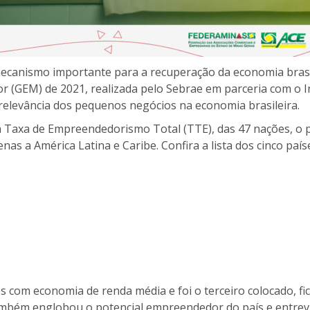
anismo importante para a recuperação da economia brasil
 (GEM) de 2021, realizada pelo Sebrae em parceria com o In
 relevância dos pequenos negócios na economia brasileira.
Taxa de Empreendedorismo Total (TTE), das 47 nações, o pa
nas a América Latina e Caribe. Confira a lista dos cinco p
es com economia de renda média e foi o terceiro colocado, 
ambém englobou o potencial empreendedor do país e entrevi