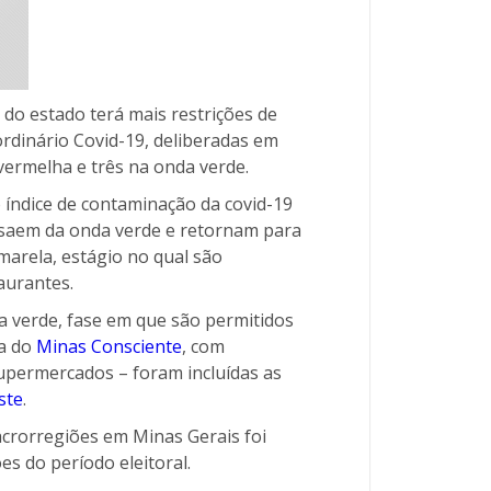
do estado terá mais restrições de
ordinário Covid-19, deliberadas em
vermelha e três na onda verde.
 índice de contaminação da covid-19
saem da onda verde e retornam para
rela, estágio no qual são
aurantes.
verde, fase em que são permitidos
da do
Minas Consciente
, com
upermercados – foram incluídas as
ste
.
acrorregiões em Minas Gerais foi
s do período eleitoral.