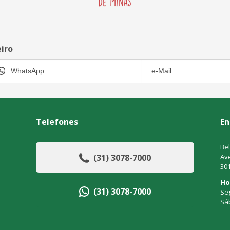
eiro
Telefones
En
Bel
(31) 3078-7000
Ave
30
Ho
(31) 3078-7000
Seg
Sá