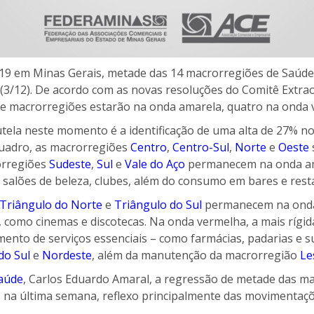
19 em Minas Gerais, metade das 14 macrorregiões de Saúde 
ra (3/12). De acordo com as novas resoluções do Comitê Extra
ete macrorregiões estarão na onda amarela, quatro na onda 
tela neste momento é a identificação de uma alta de 27% no
quadro, as macrorregiões
Centro
,
Centro-Sul
,
Norte
e
Oeste
orregiões
Sudeste
,
Sul
e
Vale do Aço
permanecem na onda ama
 salões de beleza, clubes, além do consumo em bares e rest
Triângulo do Norte
e
Triângulo do Sul
permanecem na onda 
, como cinemas e discotecas. Na onda vermelha, a mais rígi
ento de serviços essenciais – como farmácias, padarias e s
do Sul
e
Nordeste
, além da manutenção da macrorregião
Le
aúde
, Carlos Eduardo Amaral, a regressão de metade das m
na última semana, reflexo principalmente das movimentaçõe