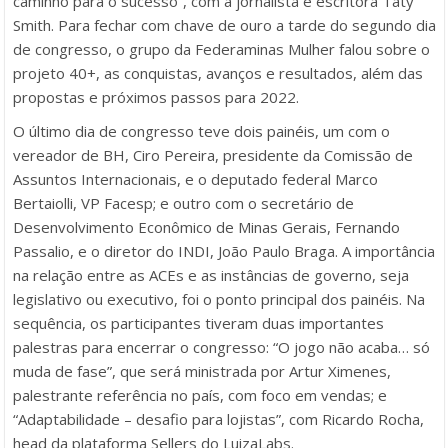
caminho para o sucesso”, com a jornalista e escritora Taty
Smith. Para fechar com chave de ouro a tarde do segundo dia
de congresso, o grupo da Federaminas Mulher falou sobre o
projeto 40+, as conquistas, avanços e resultados, além das
propostas e próximos passos para 2022.
O último dia de congresso teve dois painéis, um com o
vereador de BH, Ciro Pereira, presidente da Comissão de
Assuntos Internacionais, e o deputado federal Marco
Bertaiolli, VP Facesp; e outro com o secretário de
Desenvolvimento Econômico de Minas Gerais, Fernando
Passalio, e o diretor do INDI, João Paulo Braga. A importância
na relação entre as ACEs e as instâncias de governo, seja
legislativo ou executivo, foi o ponto principal dos painéis. Na
sequência, os participantes tiveram duas importantes
palestras para encerrar o congresso: “O jogo não acaba… só
muda de fase”, que será ministrada por Artur Ximenes,
palestrante referência no país, com foco em vendas; e
“Adaptabilidade – desafio para lojistas”, com Ricardo Rocha,
head da plataforma Sellers do LuizaLabs.