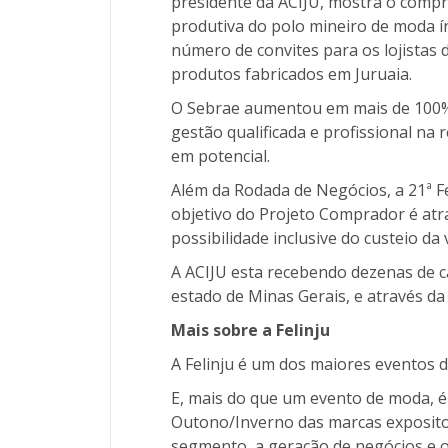
presidente da ACIJU, mostra o compr
produtiva do polo mineiro de moda í
número de convites para os lojistas 
produtos fabricados em Juruaia.
O Sebrae aumentou em mais de 100% 
gestão qualificada e profissional na
em potencial.
Além da Rodada de Negócios, a 21ª F
objetivo do Projeto Comprador é atra
possibilidade inclusive do custeio d
A ACIJU esta recebendo dezenas de c
estado de Minas Gerais, e através da 
Mais sobre a Felinju
A Felinju é um dos maiores eventos d
E, mais do que um evento de moda, 
Outono/Inverno das marcas exposito
segmento, a geração de negócios e o 