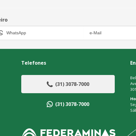
eiro
Telefones
En
Bel
(31) 3078-7000
Ave
30
Ho
(31) 3078-7000
Seg
Sá