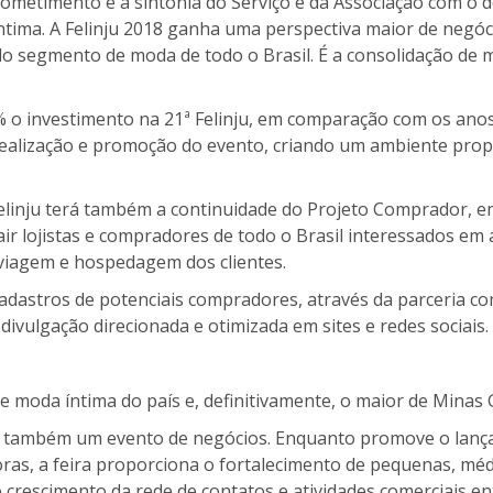
ometimento e a sintonia do Serviço e da Associação com o 
ntima. A Felinju 2018 ganha uma perspectiva maior de negóc
do segmento de moda de todo o Brasil. É a consolidação de m
o investimento na 21ª Felinju, em comparação com os anos
 realização e promoção do evento, criando um ambiente propí
elinju terá também a continuidade do Projeto Comprador, e
ir lojistas e compradores de todo o Brasil interessados em 
a viagem e hospedagem dos clientes.
adastros de potenciais compradores, através da parceria co
divulgação direcionada e otimizada em sites e redes sociais.
e moda íntima do país e, definitivamente, o maior de Minas 
é também um evento de negócios. Enquanto promove o lança
ras, a feira proporciona o fortalecimento de pequenas, mé
crescimento da rede de contatos e atividades comerciais en