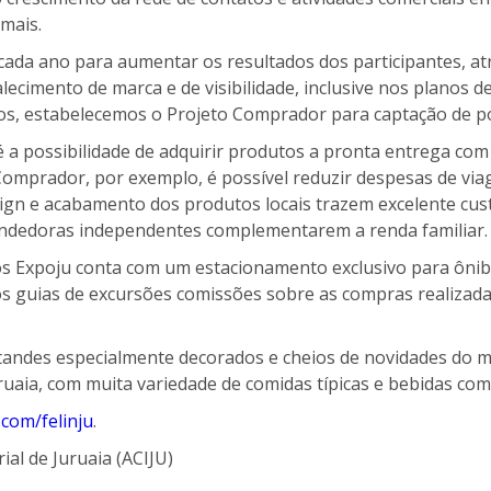
mais.
cada ano para aumentar os resultados dos participantes, atra
cimento de marca e de visibilidade, inclusive nos planos de 
, estabelecemos o Projeto Comprador para captação de pot
 a possibilidade de adquirir produtos a pronta entrega com 
 Comprador, por exemplo, é possível reduzir despesas de v
ign e acabamento dos produtos locais trazem excelente cust
ndedoras independentes complementarem a renda familiar.
os Expoju conta com um estacionamento exclusivo para ônib
os guias de excursões comissões sobre as compras realizada
estandes especialmente decorados e cheios de novidades do
ruaia, com muita variedade de comidas típicas e bebidas com
com/felinju
.
ial de Juruaia (ACIJU)